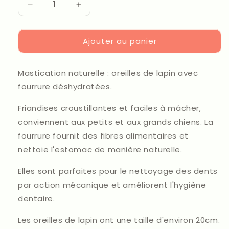
Réduire
Augmenter
la
la
quantité
quantité
Ajouter au panier
de
de
Oreilles
Oreilles
de
de
Mastication naturelle : oreilles de lapin avec
lapin
lapin
avec
avec
fourrure déshydratées.
poils
poils
Friandises croustillantes et faciles à mâcher,
conviennent aux petits et aux grands chiens. La
fourrure fournit des fibres alimentaires et
nettoie l'estomac de manière naturelle.
Elles sont parfaites pour le nettoyage des dents
par action mécanique et améliorent l'hygiène
dentaire.
Les oreilles de lapin ont une taille d'environ 20cm.