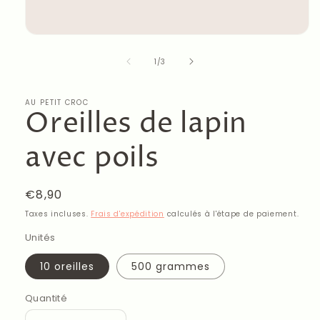
de
1
/
3
AU PETIT CROC
Oreilles de lapin
avec poils
Prix
€8,90
habituel
Taxes incluses.
Frais d'expédition
calculés à l'étape de paiement.
Unités
10 oreilles
500 grammes
Quantité
Quantité